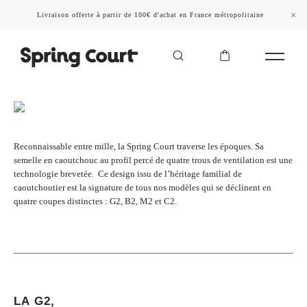
Livraison offerte à partir de 100€ d'achat en France métropolitaine
LA SPRING COURT
Reconnaissable entre mille, la Spring Court traverse les époques. Sa
semelle en caoutchouc au profil percé de quatre trous de ventilation est une
technologie brevetée. Ce design issu de l’héritage familial de
caoutchoutier est la signature de tous nos modèles qui se déclinent en
quatre coupes distinctes : G2, B2, M2 et C2.
LA G2,