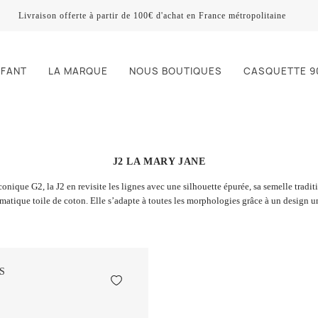
Livraison offerte à partir de 100€ d'achat en France métropolitaine
NFANT
LA MARQUE
NOUS BOUTIQUES
CASQUETTE 9
J2 LA MARY JANE
iconique G2, la J2 en revisite les lignes avec une silhouette épurée, sa semelle tradit
atique toile de coton. Elle s’adapte à toutes les morphologies grâce à un design u
S