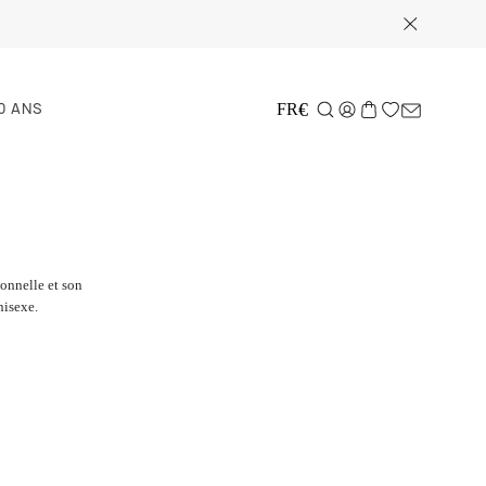
0 ANS
€
FR
ionnelle et son
nisexe.