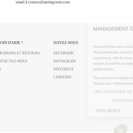
email à
contact@springcourt.com
MANAGEMENT DES COOKIES
OIN D'AIDE ?
SUIVEZ-NOUS
Nous utilisons des cookies, y compris des cookies tiers, à des fins de
fonctionnement, d’analyses statistiques, de personnalisation de votre
VRAISONS ET RETOURS
FACEBOOK
expérience, afin de vous proposer des contenus ciblés adaptés à vos
NTACTEZ-NOUS
INSTAGRAM
centres d’intérêts et analyser la performance de nos campagnes
publicitaires.
Q
PINTEREST
LINKEDIN
Vous pouvez accepter ces cookies en cliquant sur « Accepter tout » ou
cliquer sur « Personnaliser mes choix » pour gérer vos préférences.
LIRE LA POLITIQUE DE CONFIDENTIALITE
CONSENTEMENTS CERTIFIES PAR
NON MERCI
JE CHOISIS
OK POUR MOI
Plateforme de Gestion du Consentement : Personnalisez vos Options
Axeptio consent
Notre plateforme vous permet d'adapter et de gérer vos paramètres de confidential