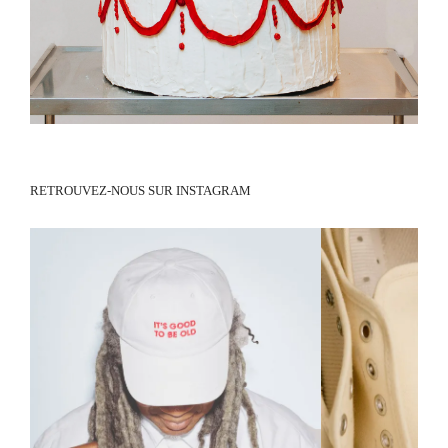
SERVICE CLIENT
Une équipe dédiée à votre écoute, disponible par
email à
contact@springcourt.com
NEWSLETTER
Abonnez-vous à notre newsletter pour suivre toutes les actualités
Spring Court. Nous vous offrons 10% de réduction sur votre première
commande lors de votre inscription.
INFORMATIONS

BESOIN D'AIDE ?
