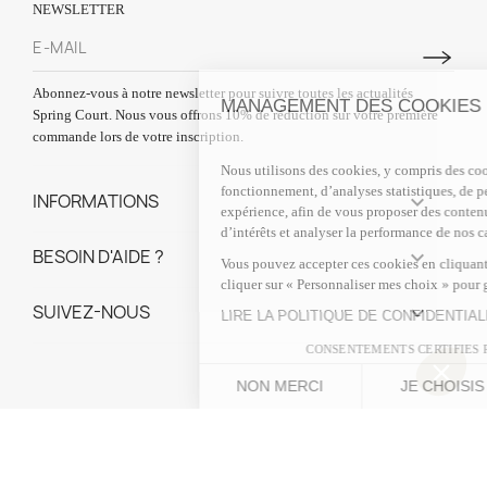
NEWSLETTER
Abonnez-vous à notre newsletter pour suivre toutes les actualités
MANAGEMENT DES COOKIES
Spring Court. Nous vous offrons 10% de réduction sur votre première
commande lors de votre inscription.
Nous utilisons des cookies, y compris des cookies tiers, à des fins de
fonctionnement, d’analyses statistiques, de personnalisation de votre
INFORMATIONS

expérience, afin de vous proposer des contenus ciblés adaptés à vos c
d’intérêts et analyser la performance de nos campagnes publicitaires
BESOIN D'AIDE ?

Vous pouvez accepter ces cookies en cliquant sur « Accepter tout » o
cliquer sur « Personnaliser mes choix » pour gérer vos préférences.
SUIVEZ-NOUS

LIRE LA POLITIQUE DE CONFIDENTIALITE
CONSENTEMENTS CERTIFIES PAR
NON MERCI
JE CHOISIS
OK POUR
Plateforme de Gestion du Consentement : Personnalisez vos Options
Axeptio consent
Notre plateforme vous permet d'adapter et de gérer vos paramètres de confidentialit